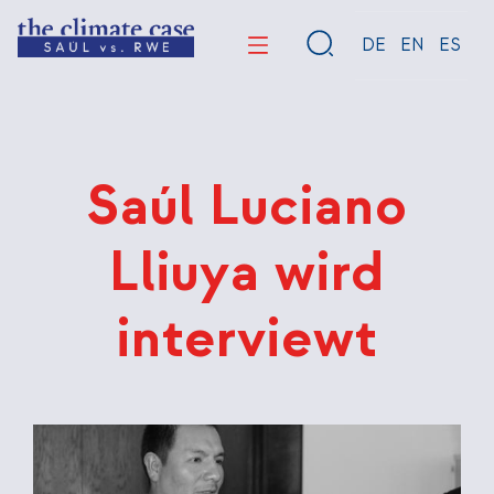
Direkt
zum
DE
EN
ES
Inhalt
Saúl Luciano
Lliuya wird
interviewt