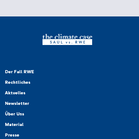
Navigation-Footer 1
Der Fall RWE
Rechtliches
Aktuelles
Newsletter
Navigation-Footer 2
Über Uns
Material
Presse