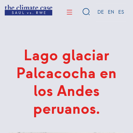
Pasar
al
DE
EN
ES
contenido
principal
Lago glaciar
Palcacocha en
los Andes
peruanos.