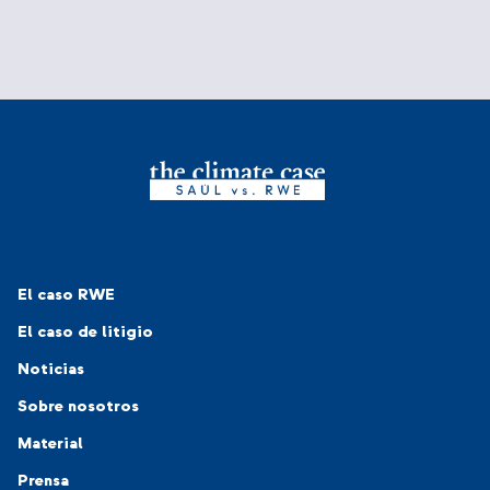
Navigation-Footer 1
El caso RWE
El caso de litigio
Noticias
Navigation-Footer 2
Sobre nosotros
Material
Prensa