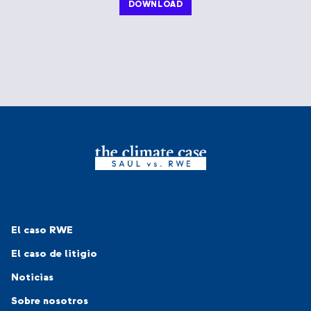
DOWNLOAD
Navigation-Footer 1
El caso RWE
El caso de litigio
Noticias
Navigation-Footer 2
Sobre nosotros