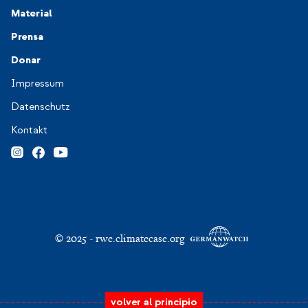
Material
Prensa
Donar
Navigation-Footer 3
Impressum
Datenschutz
Kontakt
© 2025 - rwe.climatecase.org
volver al principio