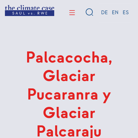
Pasar
al
DE
EN
ES
contenido
principal
Palcacocha,
Glaciar
Pucaranra y
Glaciar
Palcaraju