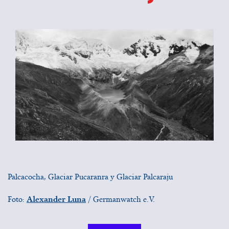
Palcacocha, Glaciar Pucaranra y Glaciar Palcaraju
Alexander Luna
Foto:
/ Germanwatch e.V.