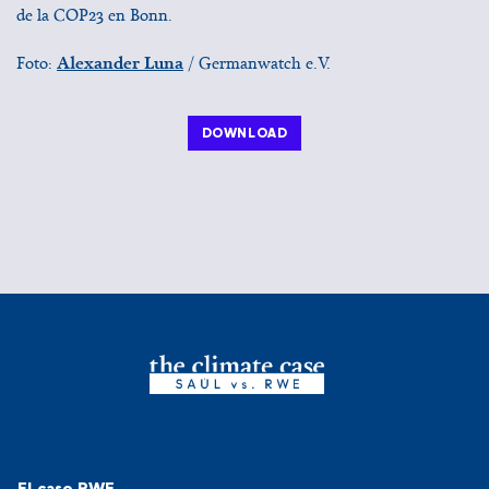
de la COP23 en Bonn.
Alexander Luna
Foto:
/ Germanwatch e.V.
DOWNLOAD
Navigation-Footer 1
El caso RWE