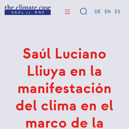
Pasar
al
DE
EN
ES
contenido
principal
Saúl Luciano
Lliuya en la
manifestación
del clima en el
marco de la