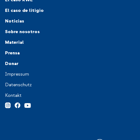
El caso de litigio
Noticias
Navigation-Footer 2
Sobre nosotros
Material
Prensa
Donar
Navigation-Footer 3
Impressum
Datenschutz
Kontakt